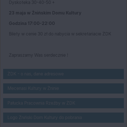
Dyskoteka 30-40-50 +
23 maja w Żnińskim Domu Kultury
Godzina 17:00-22:00
Bilety w cenie 30 zł do nabycia w sekretariacie ŻDK
Zapraszamy Was serdecznie !
o nas
ŻDK - o nas, dane adresowe
Bank Spółdzielczy "Pałuki" w Żninie
Mecenasi Kultury w Żninie
Pałucka Pracownia Rzeźby w Żnińskim Do
Pałucka Pracownia Rzeźby w ŻDK
logo do pobrania
Logo Żniński Dom Kultury do pobrania