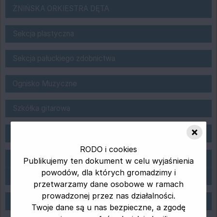
ŻNIŃSKA ORKIESTRA DĘTA
ŻNIŃSKA ORKIESTRA DĘTA
Sekcja plastyczna ŻDK
Sekcja plastyczna
Sekcja Origami
Sekcja pałuckiego zdobnictwa
Ognisko Muzyczne
Ognisko Muzyczne
Szkółka gitarowa
Szkółka gitarowa
NOWOŚĆ ZUMBA w ŻDK !
×
Zumba
RODO i cookies
Zespoły w ŻDK
Zespół "Czerwone Róże"
Publikujemy ten dokument w celu wyjaśnienia
powodów, dla których gromadzimy i
Zespół wokalny " JAŚMIN"
przetwarzamy dane osobowe w ramach
prowadzonej przez nas działalności.
Sekcja saksofonu
Sekcja saksofonu
Twoje dane są u nas bezpieczne, a zgodę