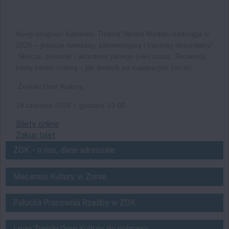
Nowy program Kabaretu Trzecia Strona Medalu nadciąga w
2026 – jeszcze świeższy, zabawniejszy i bardziej absurdalny!
Skecze, piosenki i akordeon jakiego (nie) znasz. Rezerwuj
bilety zanim znikną – jak śmiech po najlepszym żarcie!
Żniński Dom Kultury,
1
9 czerwca 2026 r. godzina 19:00
Bilety online
Zakup bilet
o nas
ŻDK - o nas, dane adresowe
Bank Spółdzielczy "Pałuki" w Żninie
Mecenasi Kultury w Żninie
Pałucka Pracownia Rzeźby w Żnińskim Do
Pałucka Pracownia Rzeźby w ŻDK
logo do pobrania
Logo Żniński Dom Kultury do pobrania