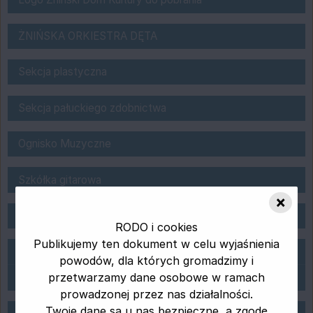
ŻNIŃSKA ORKIESTRA DĘTA
ŻNIŃSKA ORKIESTRA DĘTA
Sekcja plastyczna ŻDK
Sekcja plastyczna
Sekcja Origami
Sekcja pałuckiego zdobnictwa
Ognisko Muzyczne
Ognisko Muzyczne
Szkółka gitarowa
Szkółka gitarowa
×
NOWOŚĆ ZUMBA w ŻDK !
Zumba
RODO i cookies
Publikujemy ten dokument w celu wyjaśnienia
Zespoły w ŻDK
Zespół "Czerwone Róże"
powodów, dla których gromadzimy i
przetwarzamy dane osobowe w ramach
Zespół wokalny " JAŚMIN"
prowadzonej przez nas działalności.
Sekcja saksofonu
Twoje dane są u nas bezpieczne, a zgodę