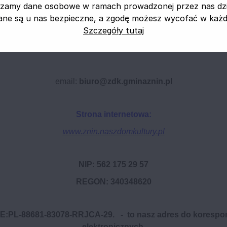
zamy dane osobowe w ramach prowadzonej przez nas dzia
ane są u nas bezpieczne, a zgodę możesz wycofać w każdej
Szczegóły tutaj
tel.:
52 30 20 517
tel. kom.:
600 950 779
email:
biuro@zdk.gminaznin.pl
Strona internetowa:
www.znin.naszdomkultury.pl
NIP: 562 175 29 57
REGON: 340348620
:PL-88681-83078-RRJCA-29. - to nasz adres do korespo
elektronicznych.