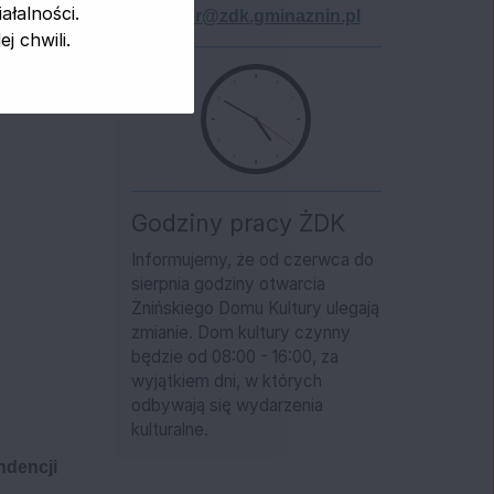
łalności.
dyrektor@zdk.gminaznin.pl
 chwili.
Godziny pracy ŻDK
Informujemy, że od czerwca do
sierpnia godziny otwarcia
Żnińskiego Domu Kultury ulegają
zmianie. Dom kultury czynny
będzie od 08:00 - 16:00, za
wyjątkiem dni, w których
odbywają się wydarzenia
kulturalne.
ndencji