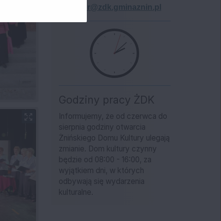
dyrektor@zdk.gminaznin.pl
Godziny pracy ŻDK
Informujemy, że od czerwca do
sierpnia godziny otwarcia
Żnińskiego Domu Kultury ulegają
zmianie. Dom kultury czynny
będzie od 08:00 - 16:00, za
wyjątkiem dni, w których
odbywają się wydarzenia
kulturalne.