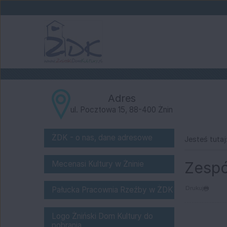
Przejdź do głównej treści
Przejdź do wyszukiwarki
1
«
1
2
3
4
5
6
7
8
9
10
Dane teleadresowe:
Adres
ul. Pocztowa 15, 88-400 Żnin
o nas
ŻDK - o nas, dane adresowe
Jesteś tutaj
Bank Spółdzielczy "Pałuki" w Żnini
Zespó
Mecenasi Kultury w Żninie
Pałucka Pracownia Rzeźby w Żnińs
Drukuj
Pałucka Pracownia Rzeźby w ŻDK
logo do pobrania
Logo Żniński Dom Kultury do
pobrania