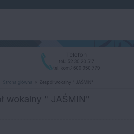
Telefon
tel.: 52 30 20 517
tel. kom.: 600 950 779
:
Strona główna
Zespół wokalny " JAŚMIN"
e
ł wokalny " JAŚMIN"
kim Domu Kultury