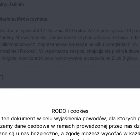
alny Jaśmin
 Marlena Mrówczyńska
.
ny Jaśmin powstał 12 stycznia 2010 roku. W zespole śpiewa 18 pań
Marleny Mrówczyńskiej. Zespół bierze czynny udział w różnego rodz
olicznościowych; zaprezentował się także na kilku przeglądach, m. 
rzeźnie i Pakości. W repertuarze zespołu znajdują się pieśni ludowe
, religijne, okolicznościowe, wykonywane a cappella na 2 lub 3 głosy.
n
13.06.2023
RODO i cookies
 ten dokument w celu wyjaśnienia powodów, dla których 
zamy dane osobowe w ramach prowadzonej przez nas dzia
ane są u nas bezpieczne, a zgodę możesz wycofać w każdej