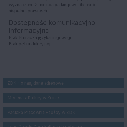
wyznaczono 2 miejsca parkingowe dla osób
niepełnosprawnych.
Dostępność komunikacyjno-
informacyjna
Brak tłumacza języka migowego
Brak pętli indukcyjnej
o nas
ŻDK - o nas, dane adresowe
Bank Spółdzielczy "Pałuki" w Żninie
Mecenasi Kultury w Żninie
Pałucka Pracownia Rzeźby w Żnińskim Do
Pałucka Pracownia Rzeźby w ŻDK
logo do pobrania
Logo Żniński Dom Kultury do pobrania