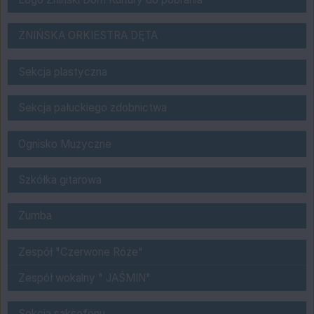
ŻNIŃSKA ORKIESTRA DĘTA
ŻNIŃSKA ORKIESTRA DĘTA
Sekcja plastyczna ŻDK
Sekcja plastyczna
Sekcja Origami
Sekcja pałuckiego zdobnictwa
Ognisko Muzyczne
Ognisko Muzyczne
Szkółka gitarowa
Szkółka gitarowa
NOWOŚĆ ZUMBA w ŻDK !
Zumba
Zespoły w ŻDK
Zespół "Czerwone Róże"
Zespół wokalny " JAŚMIN"
Sekcja saksofonu
Sekcja saksofonu