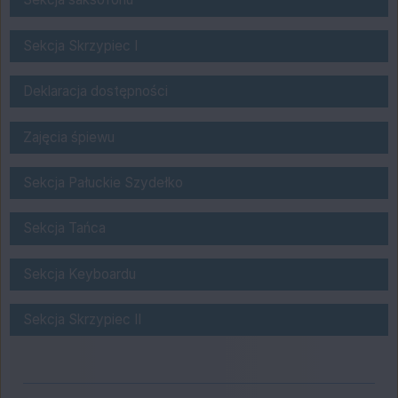
Sekcja Skrzypiec
Sekcja Skrzypiec I
Deklaracja dostępności
Deklaracja dostępności
Zajęcia śpiewu
Zajęcia śpiewu
Sekcja Szydełkowania
Sekcja Pałuckie Szydełko
Sekcja Tańca
Sekcja Tańca
Sekcja Keyboardu
Sekcja Keyboardu
Sekcja skrzypiec II
Sekcja Skrzypiec II
Nasz Facebook