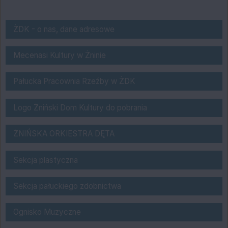
o nas
ŻDK - o nas, dane adresowe
Bank Spółdzielczy "Pałuki" w Żninie
Mecenasi Kultury w Żninie
Pałucka Pracownia Rzeźby w Żnińskim Do
Pałucka Pracownia Rzeźby w ŻDK
logo do pobrania
Logo Żniński Dom Kultury do pobrania
ŻNIŃSKA ORKIESTRA DĘTA
ŻNIŃSKA ORKIESTRA DĘTA
Sekcja plastyczna ŻDK
Sekcja plastyczna
Sekcja Origami
Sekcja pałuckiego zdobnictwa
Ognisko Muzyczne
Ognisko Muzyczne