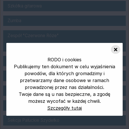
Szkółka gitarowa
Szkółka gitarowa
NOWOŚĆ ZUMBA w ŻDK !
Zumba
Zespoły w ŻDK
Zespół "Czerwone Róże"
Zespół wokalny " JAŚMIN"
×
Sekcja saksofonu
RODO i cookies
Sekcja saksofonu
Publikujemy ten dokument w celu wyjaśnienia
Sekcja Skrzypiec
powodów, dla których gromadzimy i
Sekcja Skrzypiec I
przetwarzamy dane osobowe w ramach
prowadzonej przez nas działalności.
Deklaracja dostępności
Deklaracja dostępności
Twoje dane są u nas bezpieczne, a zgodę
możesz wycofać w każdej chwili.
Zajęcia śpiewu
Zajęcia śpiewu
Szczegóły tutaj
Sekcja Szydełkowania
Sekcja Pałuckie Szydełko