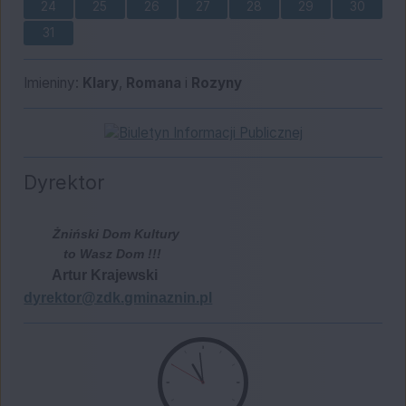
24
25
26
27
28
29
30
31
Imieniny
Imieniny:
Klary
,
Romana
i
Rozyny
Bip
Dyrektor
Żniński Dom Kultury
to Wasz Dom !!!
Artur Krajewski
dyrektor@zdk.gminaznin.pl