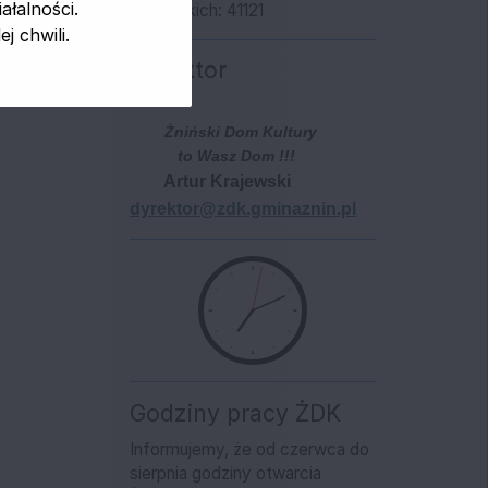
łalności.
Wszystkich: 41121
 chwili.
Dyrektor
Żniński Dom Kultury
to Wasz Dom !!!
Artur Krajewski
dyrektor@zdk.gminaznin.pl
Godziny pracy ŻDK
Informujemy, że od czerwca do
sierpnia godziny otwarcia