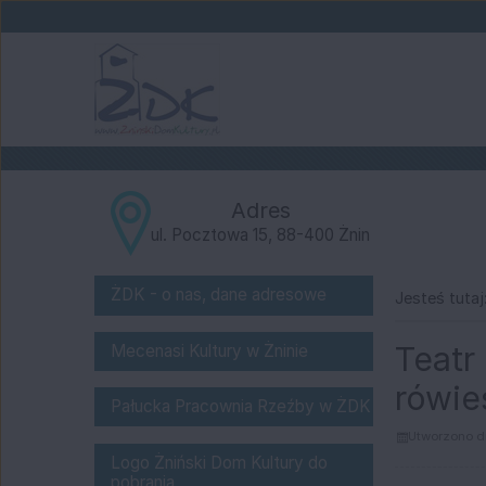
Przejdź do głównej treści
Przejdź do wyszukiwarki
1
«
1
2
3
4
5
6
7
8
9
10
Dane teleadresowe:
Adres
ul. Pocztowa 15, 88-400 Żnin
o nas
ŻDK - o nas, dane adresowe
Jesteś tutaj
Bank Spółdzielczy "Pałuki" w Żnini
Teatr
Mecenasi Kultury w Żninie
rówie
Pałucka Pracownia Rzeźby w Żnińs
Pałucka Pracownia Rzeźby w ŻDK
Utworzono d
logo do pobrania
Logo Żniński Dom Kultury do
pobrania