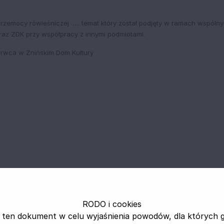
 przemocy rówieśniczej ….. temat który został podjęty w ramach wspólny
az ŻDK przy współpracy z innymi podmiotami.
zerwca w Żnińskim Dom Kultury
RODO i cookies
 ten dokument w celu wyjaśnienia powodów, dla których 