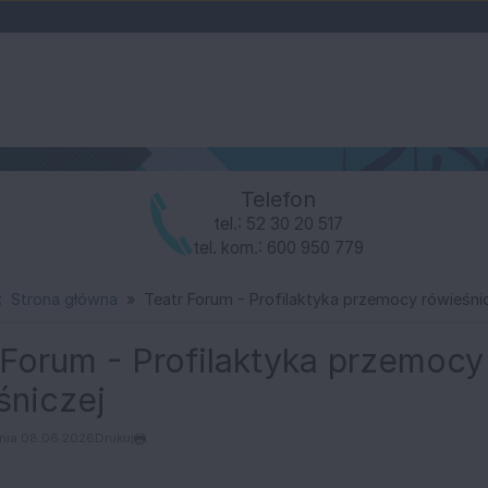
Telefon
tel.: 52 30 20 517
tel. kom.: 600 950 779
:
Strona główna
Teatr Forum - Profilaktyka przemocy rówieśni
e
 Forum - Profilaktyka przemocy
śniczej
kim Domu Kultury
nia 08.06.2026
Drukuj