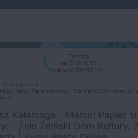
Telefon
tel.: 52 30 20 517
tel. kom.: 600 950 779
:
Strona główna
maga - Mamo! Papier się kończy! - Żnin Żniński Dom Kultury, 29 li
e
 Online
sz Kałamaga - Mamo! Papier si
kim Domu Kultury
y! - Żnin Żniński Dom Kultury, 
ada | Kupuj Bilety Online