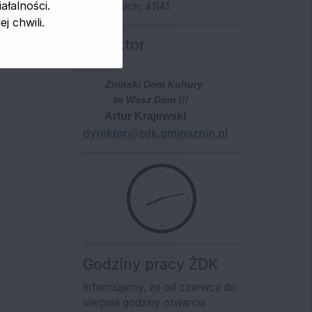
łalności.
Wszystkich: 41141
 chwili.
Dyrektor
Żniński Dom Kultury
to Wasz Dom !!!
Artur Krajewski
dyrektor@zdk.gminaznin.pl
Godziny pracy ŻDK
Informujemy, że od czerwca do
sierpnia godziny otwarcia