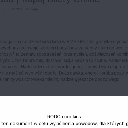
nia 30.06.2026
Drukuj
amaga - na co dzień budzi ludzi w RMF FM i tam go tylko słychać
wychodzi ze swojej żeremi i budzi ludzi ze sceny i tam go wida
kończy!" to zestaw spostrzeżeń, przemyśleń, doświadczeń komik
yśli: Czyń Dobro miej dystans, ssij a będzie Ci ssane. Papier si
pewna era. Nadchodzi sztuczna inteligencja i prawdziwa głupota.
y nie myśleć wymyślił robota. Duża dawka, energii i próba pozy
na ten żywot człowieka miejmy nadzieję jeszcze poczciwego.
RODO i cookies
 ten dokument w celu wyjaśnienia powodów, dla których 