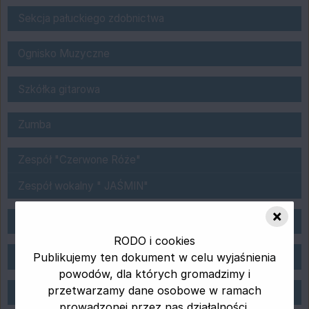
Sekcja Origami
Sekcja pałuckiego zdobnictwa
Ognisko Muzyczne
Ognisko Muzyczne
Szkółka gitarowa
Szkółka gitarowa
NOWOŚĆ ZUMBA w ŻDK !
Zumba
Zespoły w ŻDK
Zespół "Czerwone Róże"
Zespół wokalny " JAŚMIN"
×
Sekcja saksofonu
Sekcja saksofonu
RODO i cookies
Sekcja Skrzypiec
Sekcja Skrzypiec I
Publikujemy ten dokument w celu wyjaśnienia
powodów, dla których gromadzimy i
Deklaracja dostępności
przetwarzamy dane osobowe w ramach
Deklaracja dostępności
prowadzonej przez nas działalności.