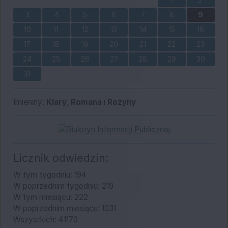
3
4
5
6
7
8
9
10
11
12
13
14
15
16
17
18
19
20
21
22
23
24
25
26
27
28
29
30
31
Imieniny
Imieniny:
Klary
,
Romana
i
Rozyny
Bip
Licznik odwiedzin:
W tym tygodniu: 194
W poprzednim tygodniu: 219
W tym miesiącu: 222
W poprzednim miesiącu: 1031
Wszystkich: 41170