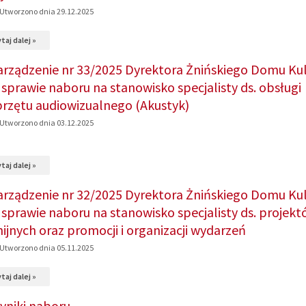
Wynik
Utworzono dnia 29.12.2025
naboru
na
taj dalej »
temat:
arządzenie nr 33/2025 Dyrektora Żnińskiego Domu Kul
Wyniki
 sprawie naboru na stanowisko specjalisty ds. obsługi
naboru.
przętu audiowizualnego (Akustyk)
Utworzono dnia 03.12.2025
na
taj dalej »
temat:
arządzenie nr 32/2025 Dyrektora Żnińskiego Domu Kul
Zarządzenie
 sprawie naboru na stanowisko specjalisty ds. projek
nr
nijnych oraz promocji i organizacji wydarzeń
33/2025
Utworzono dnia 05.11.2025
Dyrektora
na
taj dalej »
Żnińskiego
temat:
Domu
yniki naboru.