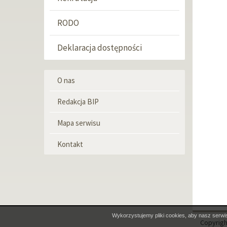
RODO
Deklaracja dostępności
O nas
Menu
informacyjne
Redakcja BIP
Mapa serwisu
Kontakt
Wykorzystujemy pliki cookies, aby nasz serwis
Copyrigh