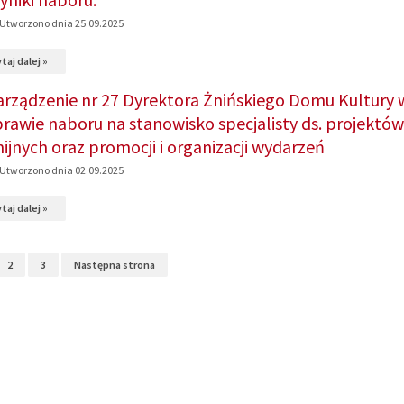
Zarządzenie
Kultury
Utworzono dnia 25.09.2025
nr
w
na
taj dalej »
32/2025
sprawie
temat:
Dyrektora
naboru
arządzenie nr 27 Dyrektora Żnińskiego Domu Kultury 
Wyniki
Żnińskiego
na
prawie naboru na stanowisko specjalisty ds. projektów
naboru.
Domu
stanowisko
nijnych oraz promocji i organizacji wydarzeń
Kultury
specjalisty
Utworzono dnia 02.09.2025
w
ds.
na
taj dalej »
sprawie
obsługi
temat:
naboru
sprzętu
Zarządzenie
na
2
3
Następna strona
audiowizualnego
nr
stanowisko
(Akustyk)
27
specjalisty
Dyrektora
ds.
Żnińskiego
projektów
Domu
unijnych