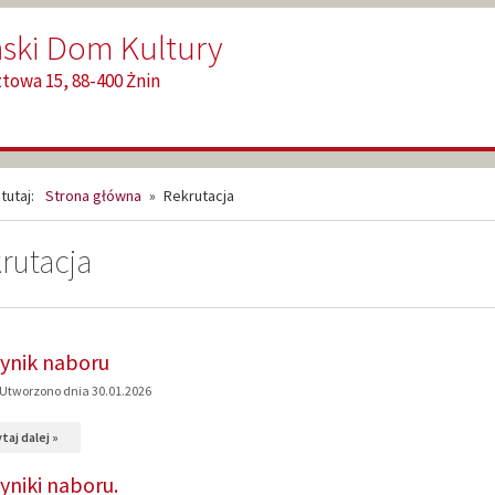
ski Dom Kultury
ztowa 15, 88-400 Żnin
tutaj:
Strona główna
»
Rekrutacja
rutacja
KUMENTY,
ynik naboru
rona
Utworzono dnia 30.01.2026
na
taj dalej »
temat:
yniki naboru.