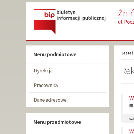
Przejdź
Przejdź
Żniń
do
do
głównej
wyszukiwarki
ul. Poc
treści
Jesteś 
Menu podmiotowe
Rek
Dyrekcja
Pracownicy
DO
W
Dane adresowe
st
1:
czy
Menu przedmiotowe
W