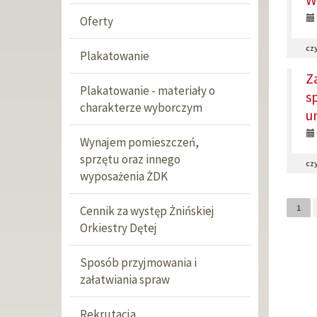
Oferty
czy
Plakatowanie
Z
Plakatowanie - materiały o
s
charakterze wyborczym
u
Wynajem pomieszczeń,
sprzętu oraz innego
czy
wyposażenia ŻDK
1
Cennik za występ Żnińskiej
Orkiestry Dętej
Sposób przyjmowania i
załatwiania spraw
Rekrutacja