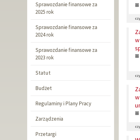
Sprawozdanie finansowe za
2025 rok
czy
Sprawozdanie finansowe za
Z
2024 rok
w
s
Sprawozdanie finansowe za
2023 rok
Statut
czy
Budżet
Z
w
Regulaminy i Plany Pracy
u
Zarządzenia
czy
Przetargi
W